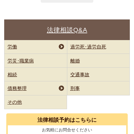
法律相談Q&A
労働
過労死･過労自死
労災･職業病
離婚
相続
交通事故
債務整理
刑事
その他
法律相談
予約はこちらに
お気軽に
お問合せください