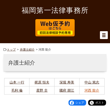
福岡第一法律事務所
トップ
弁護士紹介
河西 龍介
弁護士紹介
山本 一行
梶原 恒夫
深堀 寿美
中山 篤志
毛利 倫
星野 圭
國府 朋江
河西 龍介
シェア
ポスト