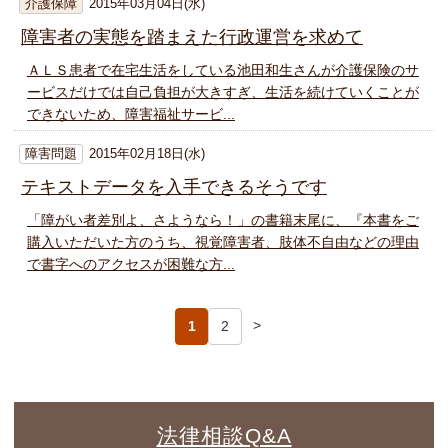
介護保障
2015年03月04日(水)
障害者の実態を踏まえた行政運営を求めて
ＡＬＳ患者で在宅生活をしている池田和生さんが介護保険のサ
ービスだけでは自己負担が大きすぎ、生活を続けていくことが
できないため、障害福祉サービ...
障害問題
2015年02月18日(水)
テキストデータを入手できるそうです
「障がい者差別よ、さようなら！」の書籍末尾に、『本書をご
購入いただいた方のうち、視覚障害者、肢体不自由などの理由
で書字へのアクセスが困難な方...
投
>
1
2
稿
の
法律相談Q&A