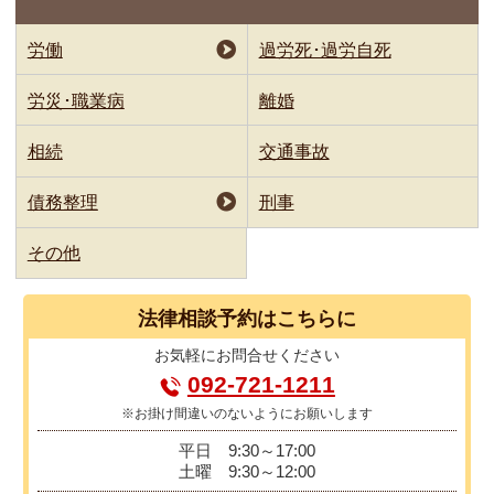
ペ
ー
労働
過労死･過労自死
ジ
労災･職業病
離婚
送
相続
交通事故
り
債務整理
刑事
その他
法律相談
予約はこちらに
お気軽に
お問合せください
092-721-1211
※お掛け間違いのないようにお願いします
平日
9:30～17:00
土曜
9:30～12:00