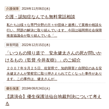
介護保障
2024年11月06日(水)
介護・認知症なんでも無料電話相談
私たちは様々な専門分野の方々や団体と連携して業務や相談を
行い、問題の解決に取り組んでいます。今回は福岡県社会保障
推進協議会が取り組んでいる「...
障害問題
2022年12月15日(木)
「いつもの帰り道で 安永健太さんの死が問いか
けるもの（監督 今井友樹）」のご紹介
２００７年９月２５日、佐賀県で、知的障害と自閉症のある安
永健太さんが警察官に取り押さえられて亡くなった事件があり
ます。この事件は、健太さんが...
優生保護
2019年09月24日(火)
【講演会】優生保護法仙台地裁判決について考え
る