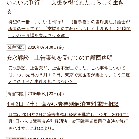
いよいよ刊行！「支援を得てわたしらしく生き
る！」
待望の一冊、いよいよ刊行！！（当事務所の國府朋江弁護士が
著者の一人です）「支援を得てわたしらしく生きる！―24時間
ヘルパー介護を実現させる障...
障害問題
2016年07月08日(金)
安永訴訟 上告棄却を受けての弁護団声明
安永訴訟、上告棄却、上告不受理でした。この事件について
は、つい先日の６月１７日、東京で支援者が集まり、もう二度
とこのような事件を起こさないと...
障害問題
2016年03月23日(水)
4月2日（土）障がい者差別解消無料電話相談
日本は2014年2月に障害者権利条約を批准し、今年、2016年4
月1日からは障害者差別解消法、改正障害者雇用促進法が施行
されます。これにより...