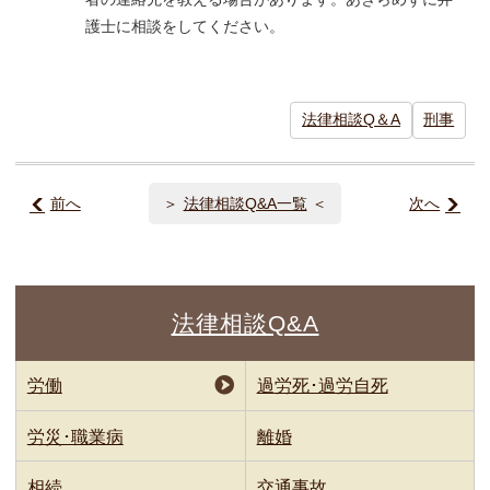
護士に相談をしてください。
法律相談Q＆A
刑事
前へ
法律相談Q&A一覧
次へ
法律相談Q&A
労働
過労死･過労自死
労災･職業病
離婚
相続
交通事故