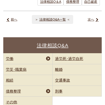
法律相談Q＆A
債務整理
自己破産
前へ
法律相談Q&A一覧
次へ
法律相談Q&A
労働
過労死･過労自死
労災･職業病
離婚
相続
交通事故
債務整理
刑事
その他