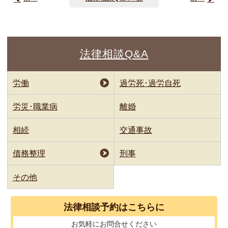
法律相談Q&A
労働
過労死･過労自死
労災･職業病
離婚
相続
交通事故
債務整理
刑事
その他
法律相談
予約はこちらに
お気軽に
お問合せください