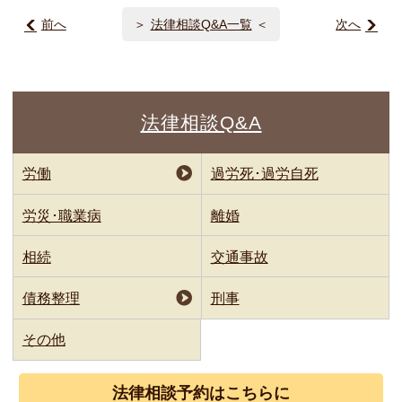
前へ
法律相談Q&A一覧
次へ
法律相談Q&A
労働
過労死･過労自死
労災･職業病
離婚
相続
交通事故
債務整理
刑事
その他
法律相談
予約はこちらに