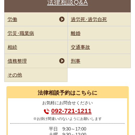
法律相談Q&A
労働
過労死･過労自死
労災･職業病
離婚
相続
交通事故
債務整理
刑事
その他
法律相談
予約はこちらに
お気軽に
お問合せください
092-721-1211
※お掛け間違いのないようにお願いします
平日
9:30～17:00
土曜
9:30～12:00