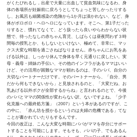
がくたびれるし，出産で大量に出血して貧血気味になるわ、身
体の各場所が妊娠前に戻ろうとしてちょっと苦しかったりする
し、お風呂も細菌感染の危険から1か月は漬かれない、など、身
体がボロボロ・ヘロヘロになっています。そこへ、第1子だった
りすると、慣れてなくて、どう扱ったら良いやらわからない状
態で、待ったなしの赤ちゃん育児、しばらくは昼夜問わず３時
間毎の授乳とか、もしないといけない、極めて、非常に、マッ
クス大変な時期を過ごさねばなりません。赤ちゃんにお乳をあ
げる以外は、しっかり休んで身体を早く元通りに戻したい。実
母・義母・姉妹の手伝い、その他のインフラがあるママはいい
けど、その活用が困難なママが頼れるのは、子のパパ、自分の
大切なパートナーだけです。そのパートナーから、「自分、男
だから何もできないから」と見放されるのと、「大変だね、お
乳あげる以外ボクが全部するからね」と言われるのとで、今後
のパパとママの関係性が変わらない訳、ないですよね。「少子
化克服への最終処方箋」（2007）という本があるのですが、こ
の中に、「赤ん坊を授かるというのは夫婦の危機である」てな
ことが書かれていたりもするんです。
今回の改正は、こんな大変な時期にパパがママを存分にサポー
トすることを可能にします。そもそも、パパの子、でもあるん