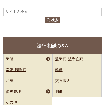
検
索
検索
法律相談Q&A
労働
過労死･過労自死
労災･職業病
離婚
相続
交通事故
債務整理
刑事
その他