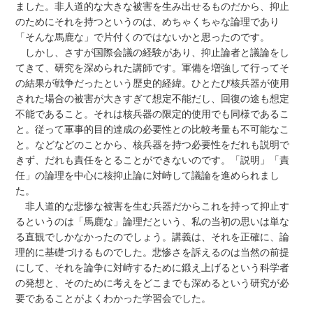
ました。非人道的な大きな被害を生み出せるものだから、抑止
のためにそれを持つというのは、めちゃくちゃな論理であり
「そんな馬鹿な」で片付くのではないかと思ったのです。
しかし、さすが国際会議の経験があり、抑止論者と議論をし
てきて、研究を深められた講師です。軍備を増強して行ってそ
の結果が戦争だったという歴史的経緯。ひとたび核兵器が使用
された場合の被害が大きすぎて想定不能だし、回復の途も想定
不能であること。それは核兵器の限定的使用でも同様であるこ
と。従って軍事的目的達成の必要性との比較考量も不可能なこ
と。などなどのことから、核兵器を持つ必要性をだれも説明で
きず、だれも責任をとることができないのです。「説明」「責
任」の論理を中心に核抑止論に対峙して議論を進められまし
た。
非人道的な悲惨な被害を生む兵器だからこれを持って抑止す
るというのは「馬鹿な」論理だという、私の当初の思いは単な
る直観でしかなかったのでしょう。講義は、それを正確に、論
理的に基礎づけるものでした。悲惨さを訴えるのは当然の前提
にして、それを論争に対峙するために鍛え上げるという科学者
の発想と、そのために考えをどこまでも深めるという研究が必
要であることがよくわかった学習会でした。