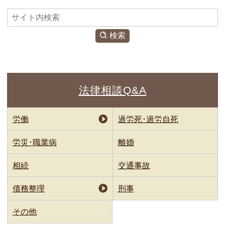
検
索
検索
法律相談Q&A
労働
過労死･過労自死
労災･職業病
離婚
相続
交通事故
債務整理
刑事
その他