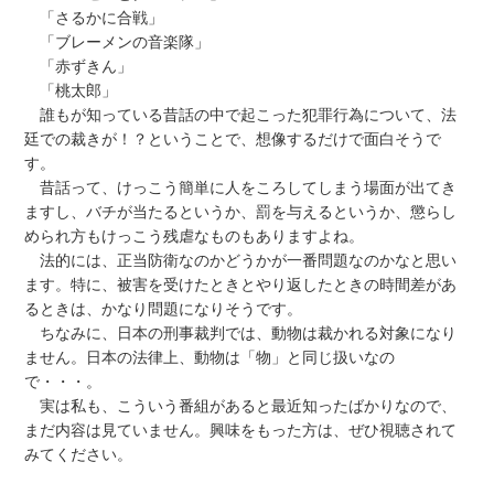
「さるかに合戦」
「ブレーメンの音楽隊」
「赤ずきん」
「桃太郎」
誰もが知っている昔話の中で起こった犯罪行為について、法
廷での裁きが！？ということで、想像するだけで面白そうで
す。
昔話って、けっこう簡単に人をころしてしまう場面が出てき
ますし、バチが当たるというか、罰を与えるというか、懲らし
められ方もけっこう残虐なものもありますよね。
法的には、正当防衛なのかどうかが一番問題なのかなと思い
ます。特に、被害を受けたときとやり返したときの時間差があ
るときは、かなり問題になりそうです。
ちなみに、日本の刑事裁判では、動物は裁かれる対象になり
ません。日本の法律上、動物は「物」と同じ扱いなの
で・・・。
実は私も、こういう番組があると最近知ったばかりなので、
まだ内容は見ていません。興味をもった方は、ぜひ視聴されて
みてください。