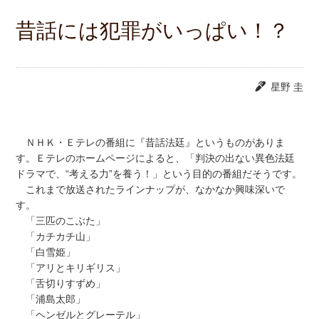
昔話には犯罪がいっぱい！？
星野 圭
ＮＨＫ・Ｅテレの番組に『昔話法廷』というものがありま
す。Ｅテレのホームページによると、「判決の出ない異色法廷
ドラマで、“考える力”を養う！」という目的の番組だそうです。
これまで放送されたラインナップが、なかなか興味深いで
す。
「三匹のこぶた」
「カチカチ山」
「白雪姫」
「アリとキリギリス」
「舌切りすずめ」
「浦島太郎」
「ヘンゼルとグレーテル」