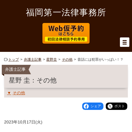
福岡第一法律事務所
トップ
弁護士記事
星野圭
その他
昔話には犯罪がいっぱい！？
弁護士記事
星野 圭：その他
その他
シェア
ポスト
2023年10月17日(火)