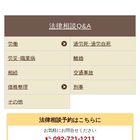
法律相談Q&A
労働
過労死･過労自死
労災･職業病
離婚
相続
交通事故
債務整理
刑事
その他
法律相談
予約はこちらに
お気軽に
お問合せください
092-721-1211