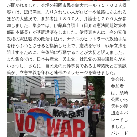
が開かれました。会場の福岡市民会館大ホール（１７００人収
容）は、ほぼ満員、入りきれない人がロビーや通路にあふれる
ほどの大盛況で、参加者は１８００人、弁護士も２００人が参
加しました。集会では、伊藤真弁護士（日弁連憲法問題対策本
部副本部長）が基調講演をしました。伊藤真さんは、今の安倍
政権の憲法破壊の政治手法は、ナチスのヒットラーの政治手法
をほうふつとさせると指摘した上で、憲法を守り、戦争立法を
阻止するために、主体的に行動することが大切と訴えました。
また集会では、日本共産党、民主党、社民党の国会議員らがあ
いさつし、さらに、自民党の元幹事長である山崎拓氏と古賀誠
氏が、立憲主義を守れと連帯のメッセージを寄せました。
集会後、
参加者
は、須崎
公園から
天神の渡
辺通をパ
レードし
ました。
パレード