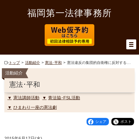
福岡第一法律事務所
トップ
活動紹介
憲法･平和
憲法違反の集団的自衛権に反対する市民集会
活動紹介
憲法･平和
憲法講師活動
青法協･FSL活動
ひまわり一座の憲法劇
シェア
ポスト
2015年6月17日(水)