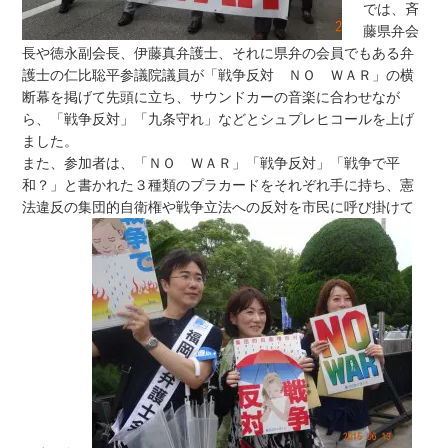
では、斉
藤県弁会
長や徳永副会長、伊藤真弁護士、それに県弁の会員でもある弁
護士の仁比聡平参議院議員が「戦争反対 ＮＯ ＷＡＲ」の横
断幕を掲げて先頭に立ち、サウンドカーの音楽に合わせなが
ら、「戦争反対」「九条守れ」などとシュプレヒコールを上げ
ました。
また、参加者は、「ＮＯ ＷＡＲ」「戦争反対」「戦争で平
和？」と書かれた３種類のプラカードをそれぞれ手に持ち、憲
法違反の集団的自衛権や戦争立法への反対を市民に呼び掛けて