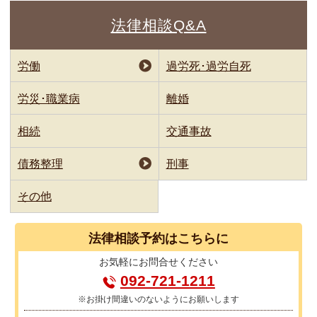
法律相談Q&A
労働
過労死･過労自死
労災･職業病
離婚
相続
交通事故
債務整理
刑事
その他
法律相談
予約はこちらに
お気軽に
お問合せください
092-721-1211
※お掛け間違いのないようにお願いします