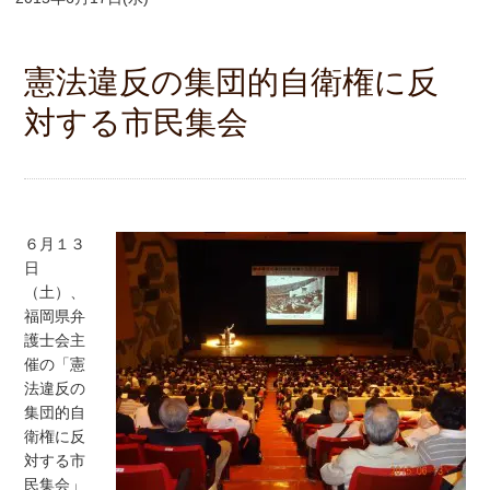
憲法違反の集団的自衛権に反
対する市民集会
６月１３
日
（土）、
福岡県弁
護士会主
催の「憲
法違反の
集団的自
衛権に反
対する市
民集会」