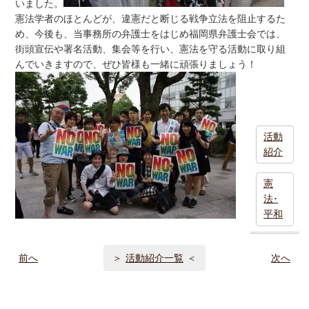
いました。
憲法学者のほとんどが、違憲だと断じる戦争立法を阻止するた
め、今後も、当事務所の弁護士をはじめ福岡県弁護士会では、
街頭宣伝や署名活動、集会等を行い、憲法を守る活動に取り組
んでいきますので、ぜひ皆様も一緒に頑張りましょう！
活動
紹介
憲
法･
平和
前へ
活動紹介一覧
次へ