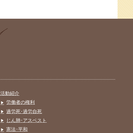
活動紹介
労働者の権利
過労死･過労自死
じん肺･アスベスト
憲法･平和