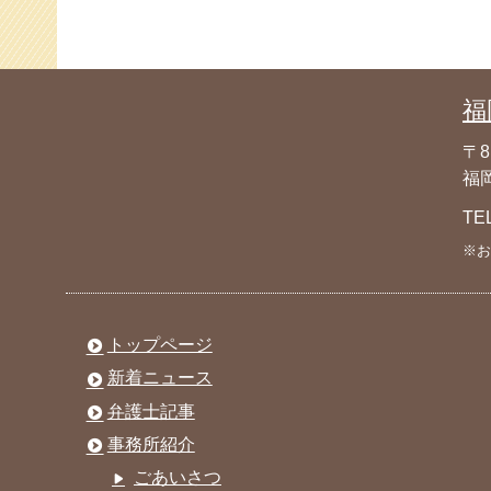
福
〒8
福岡
TE
※お
トップページ
新着ニュース
弁護士記事
事務所紹介
ごあいさつ