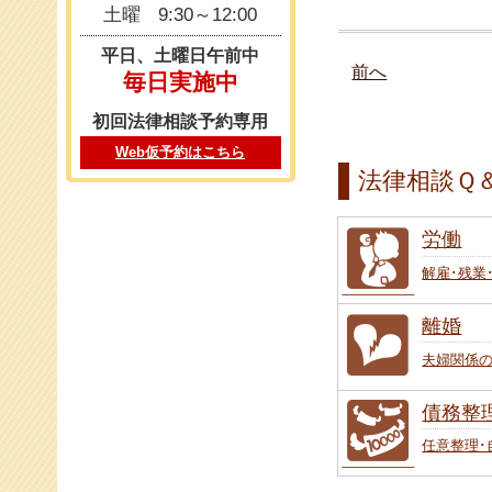
土曜
9:30～12:00
平日、土曜日午前中
前へ
毎日実施中
初回法律相談予約専用
Web仮予約はこちら
法律相談Ｑ
労働
解雇･残業
離婚
夫婦関係
債務整
任意整理･