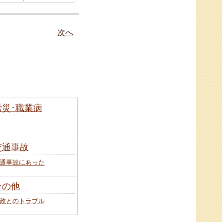
次へ
労災･職業病
交通事故
通事故にあった
その他
政とのトラブル