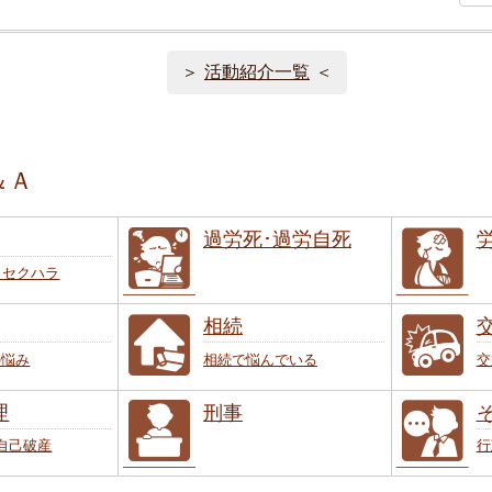
活動紹介一覧
＆Ａ
過労死･過労自死
･セクハラ
相続
の悩み
相続で悩んでいる
交
理
刑事
自己破産
行