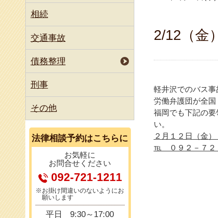
國府 朋江
相続
河西 龍介
2/12
交通事故
債務整理
刑事
軽井沢でのバス事
労働弁護団が全国
その他
福岡でも下記の要
い。
２月１２日（金）
法律相談
予約はこちらに
℡ ０９２－７２
お気軽に
お問合せください
092-721-1211
※お掛け間違いのないようにお
願いします
平日
9:30～17:00