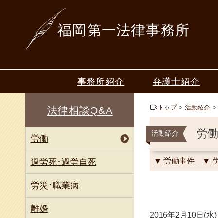
福岡第一法律事務所
事務所紹介
弁護士紹介
ごあいさつ
山本 一行
トップ
活動紹介
法律相談Q&A
50年間の歩み
梶原 恒夫
労働
活動紹介
労働
深堀 寿美
中山 篤志
労働事件
過労死･過労自死
毛利 倫
労災･職業病
星野 圭
離婚
2016年2月10日(水)