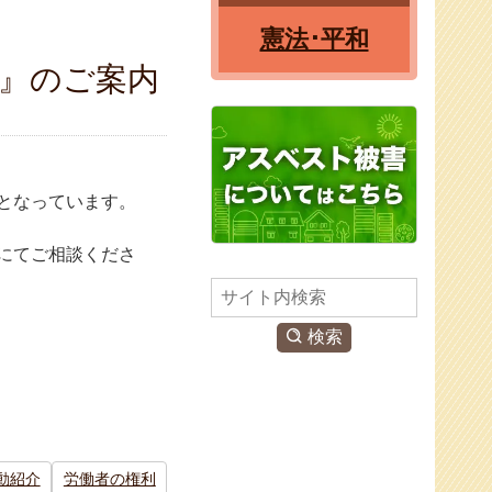
憲法･平和
番』のご案内
となっています。
にてご相談くださ
検
索
検索
動紹介
労働者の権利