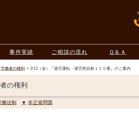
事件実績
ご相談の流れ
Ｑ＆Ａ
労働者の権利
2/12（金）『過労運転・過労死自殺１１０番』のご案内
者の権利
労働法制
非正規問題