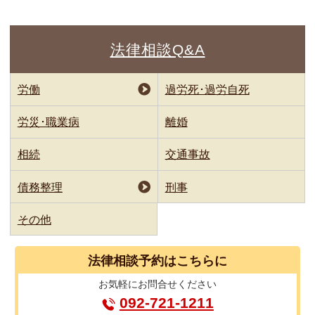
法律相談Q&A
労働
過労死･過労自死
労災･職業病
離婚
相続
交通事故
債務整理
刑事
その他
法律相談
予約はこちらに
お気軽に
お問合せください
092-721-1211