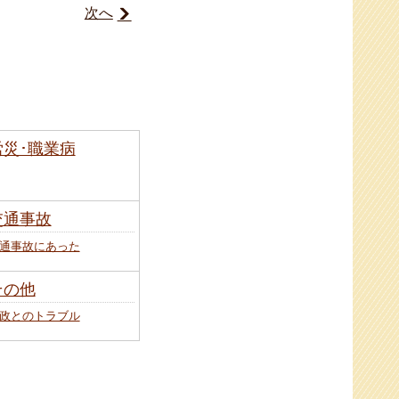
次へ
労災･職業病
交通事故
通事故にあった
その他
政とのトラブル