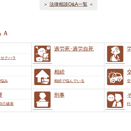
法律相談Q&A一覧
＆Ａ
過労死･過労自死
･セクハラ
相続
の悩み
相続で悩んでいる
交
理
刑事
自己破産
行