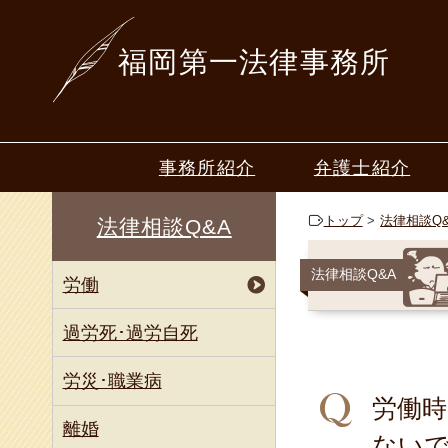
福岡第一法律事務所
事務所紹介
弁護士紹介
ごあいさつ
山本 一行
トップ
法律相談Q
法律相談Q&A
50年間の歩み
梶原 恒夫
法律相談Q&A
労働
深堀 寿美
中山 篤志
過労死･過労自死
毛利 倫
労災･職業病
労働
星野 圭
離婚
ない