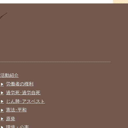
活動紹介
労働者の権利
過労死･過労自死
じん肺･アスベスト
憲法･平和
原発
環境・公害