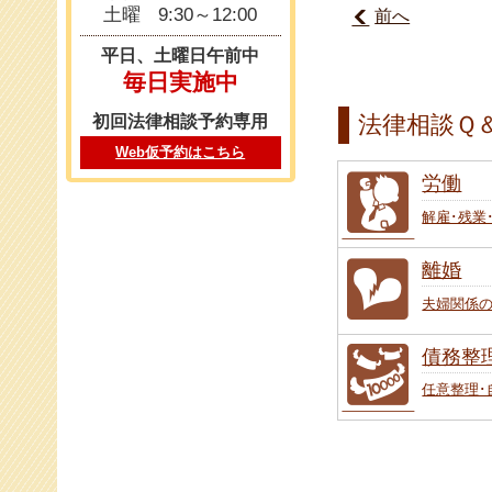
土曜
9:30～12:00
前へ
平日、土曜日午前中
毎日実施中
法律相談Ｑ
初回法律相談予約専用
Web仮予約はこちら
労働
解雇･残業
離婚
夫婦関係
債務整
任意整理･