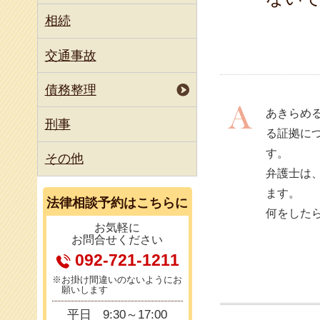
國府 朋江
相続
河西 龍介
交通事故
債務整理
あきらめ
刑事
る証拠に
す。
その他
弁護士は
ます。
法律相談
予約はこちらに
何をした
お気軽に
お問合せください
092-721-1211
※お掛け間違いのないようにお
願いします
平日
9:30～17:00