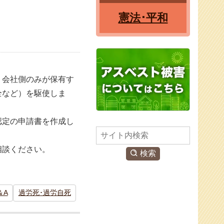
憲法･平和
、会社側のみが保有す
全など）を駆使しま
認定の申請書を作成し
検
索
相談ください。
検索
＆A
過労死･過労自死