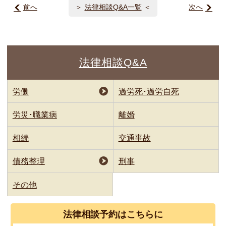
前へ
法律相談Q&A一覧
次へ
法律相談Q&A
労働
過労死･過労自死
労災･職業病
離婚
相続
交通事故
債務整理
刑事
その他
法律相談
予約はこちらに