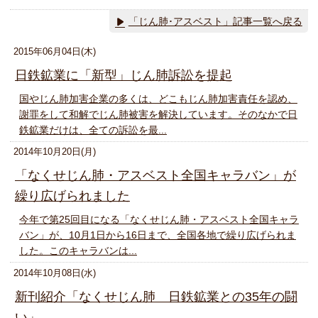
「じん肺･アスベスト」記事一覧へ戻る
2015年06月04日(木)
日鉄鉱業に「新型」じん肺訴訟を提起
国やじん肺加害企業の多くは、どこもじん肺加害責任を認め、
謝罪をして和解でじん肺被害を解決しています。そのなかで日
鉄鉱業だけは、全ての訴訟を最...
2014年10月20日(月)
「なくせじん肺・アスベスト全国キャラバン」が
繰り広げられました
今年で第25回目になる「なくせじん肺・アスベスト全国キャラ
バン」が、10月1日から16日まで、全国各地で繰り広げられま
した。このキャラバンは...
2014年10月08日(水)
新刊紹介「なくせじん肺 日鉄鉱業との35年の闘
い」