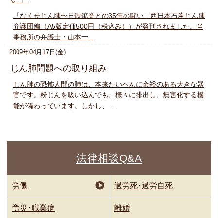
「なくせじん肺〜日鉄鉱業との35年の闘い」西日本石炭じん肺
弁護団編（A5版定価500円（税込み））が発刊されました。当
事務所の弁護士・山本一...
2009年04月17日(金)
じん肺問題への取り組み
じん肺の恐怖人間の肺は、本来たいへんに余裕のある大きな器
官です。粉じんを吸い込んでも、様々に排出し、無害化する機
能が備わっています。しかし、...
法律相談Q&A
労働
過労死･過労自死
労災･職業病
離婚