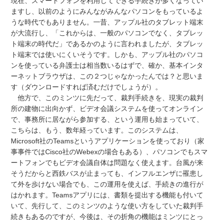
現在、スマートフォンを利用してできる手続きが多くなってい
ますし、以前のようにみんながみんなパソコンをもっているよ
うな時代でもありません。一昔、アップル社のタブレット端末
が大流行し、「これからは、一般のパソコンでなく、タブレッ
ト端末の時代だ」であるかのように言われましたが、タブレッ
ト端末では使いにくいそうです。しかも、アップル社のパソコ
ンを使っている弁護士は相当数いるはずで、確か、基本インタ
ーネットブラウザは、この２つじゃなかったんでは？と思いま
す（ダウンロードすれば済むだけでしょうが）。
他方で、このミンツに先だって、裁判手続きを、現実の裁判
所の建物に出向かず、ビデオ会議システムを使ってオンライン
で、事務所に居ながら参加する、という運用も始まっていて、
こちらは、もう、数年経っています。このシステムは、
Microsoft社のTeamsというアプリケーションを使っており（家
事事件ではCisco社のWebexの場合もある）、パソコンでもスマ
ートフォンでもビデオ会議自体は問題なく使えます。台風が来
そうだからと西鉄バスが止まっても、インフルエンザに罹患し
て外を歩けない場合でも、この運用を使えば、手続きの進行が
はかれます。Teamsアプリには、書類を提出する機能も付いて
いて、先行して、このミンツのような使い方をしていた裁判手
続きもあるのですが、今後は、その折角の機能はミンツにとっ