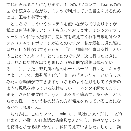
て代わられることになります。１つのパソコンで、Teamsの画
面で手続きをしながら、ミンツで利用している書面を見るため
には、工夫も必要です。
ところで、こういうシステムを使いながらではありますが、
私には何時も違うアンテナも立っております。ミンツのアプリ
ケーションに行った際に、使い方を教えてくれる自動応答シス
テム（チャットボット）があるのですが、私が最初に見た際に
は見た目女性が出てきたため、「む、補助的仕事は女性、とい
うことか？ムキッ！」となったのですが、次に行ったときに
は、見た目男性が出てきました（発展的な課題は残ってい
る．．）。また、裁判所の他のホームページに行くと、キャラ
クターとして、裁判所ナビゲーターの「さいたん」というリス
みたいな動物がでてきますが（さるのような顔をしてイタチの
ような尻尾を持っている妖精らしい）、ネクタイ締めてます。
まあ、さらに発展的にいうと、ネクタイ締めているから、どち
らかの性．．という私の見方の方が偏見をもっていることにな
るかもしれません。
ちなみに、このミンツ、「mints」、意味については、「どう
せまた、小難しいIT単語の省略形なんだろう。爽やかなミント
を彷彿とさせる狙いかな。」位に考えていました。しかし、頻