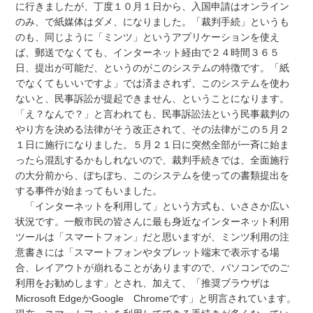
に行きましたが、丁度１０月１日から、入国申請はオンライン
のみ、で紙媒体はダメ、になりました。「裁判手続」というも
のも、同じように「ミンツ」というアプリケーションを使え
ば、郵送でなくても、インターネット経由で２４時間３６５
日、提出が可能だ、というのがこのシステムの特徴です。「紙
でなくてもいいですよ」では済まされず、このシステムを使わ
ないと、民事訴訟が提起できません、ということになります。
「え？なんで？」と言われても、民事訴訟法という民事裁判の
やり方を決める法律がそう改正されて、その法律がこの５月２
１日に施行になりました。５月２１日に突然全部が一斉に始ま
ったら混乱するかもしれないので、裁判手続きでは、全面施行
の大分前から、ぼちぼち、このシステムを使っての書類提出を
する事件が始まってもいました。
「インターネットを利用して」という方式も、いささか広い
状況です。一般市民の皆さんに最も身近なインターネット利用
ツールは「スマートフォン」だと思いますが、ミンツ利用の注
意書きには「スマートフォンやタブレット端末で表示する場
合、レイアウトが崩れることがありますので、パソコンでのご
利用をお勧めします」とされ、加えて、「推奨ブラウザは
Microsoft EdgeかGoogle Chromeです」と明言されています。