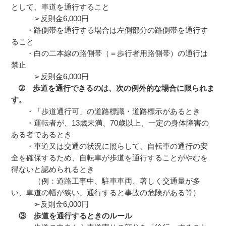
として、車道を通行すること
➢反則金6,000円
・路側帯を通行する場合は左側部分の路側帯を通行す
ること
・白の二本線の路側帯（＝歩行者用路側帯）の通行は
禁止
➢反則金6,000円
➁ 歩道を通行できるのは、次の例外的な場合に限られま
す。
・「歩道通行可」の道路標識・道路標示があるとき
・運転者が、13歳未満、70歳以上、一定の身体障害の
ある者であるとき
・車道又は交通の状況に照らして、自転車の通行の安
全を確保するため、自転車が歩道を通行することがやむを
得ないと認められるとき
（例：道路工事中、駐車車両、著しく交通量が多
い、車道の幅が狭い、通行すると事故の危険がある等）
➢反則金6,000円
③ 歩道を通行するときのルール