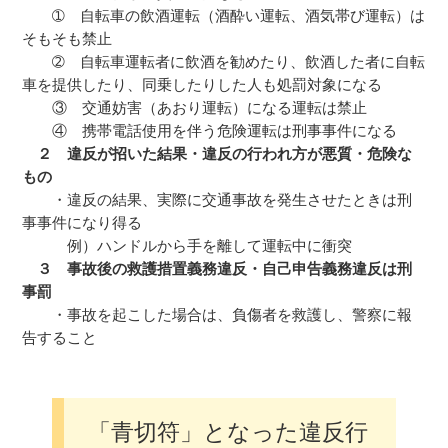
➀ 自転車の飲酒運転（酒酔い運転、酒気帯び運転）は
そもそも禁止
➁ 自転車運転者に飲酒を勧めたり、飲酒した者に自転
車を提供したり、同乗したりした人も処罰対象になる
③ 交通妨害（あおり運転）になる運転は禁止
④ 携帯電話使用を伴う危険運転は刑事事件になる
２ 違反が招いた結果・違反の行われ方が悪質・危険な
もの
・違反の結果、実際に交通事故を発生させたときは刑
事事件になり得る
例）ハンドルから手を離して運転中に衝突
３ 事故後の救護措置義務違反・自己申告義務違反は刑
事罰
・事故を起こした場合は、負傷者を救護し、警察に報
告すること
「青切符」となった違反行