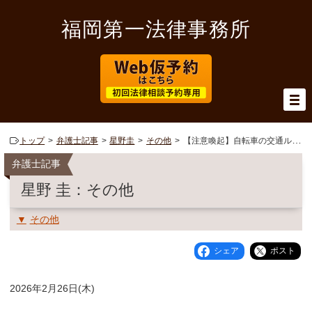
福岡第一法律事務所
トップ
弁護士記事
星野圭
その他
【注意喚起】自転車の交通ルール違反の取り締まりが強化されます
弁護士記事
星野 圭：その他
その他
シェア
ポスト
2026年2月26日(木)