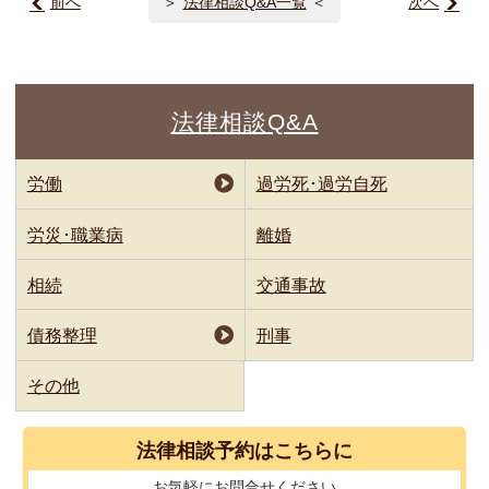
前へ
法律相談Q&A一覧
次へ
法律相談Q&A
労働
過労死･過労自死
労災･職業病
離婚
相続
交通事故
債務整理
刑事
その他
法律相談
予約はこちらに
お気軽に
お問合せください