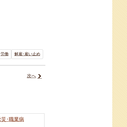
労働
解雇･雇い止め
次へ
労災･職業病