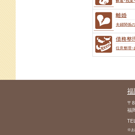
解雇･残業
離婚
夫婦関係
債務整
任意整理･
福
〒8
福岡
TE
※お