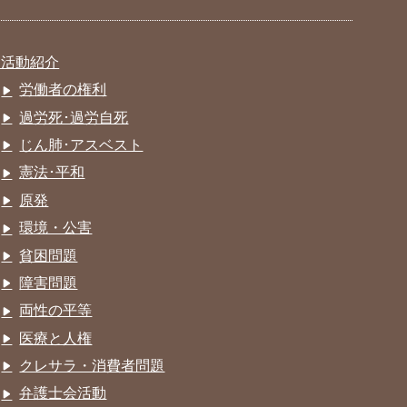
活動紹介
労働者の権利
過労死･過労自死
じん肺･アスベスト
憲法･平和
原発
環境・公害
貧困問題
障害問題
両性の平等
医療と人権
クレサラ・消費者問題
弁護士会活動