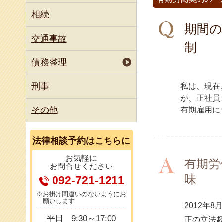
國府 朋江
相続
河西 龍介
期間の
交通事故
制
債務整理
刑事
私は、現在
が、正社員
その他
有期雇用に
法律相談
予約はこちらに
お気軽に
有期労
お問合せください
味
092-721-1211
※お掛け間違いのないようにお
願いします
2012年
平日
9:30～17:00
正の立法