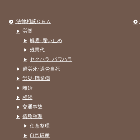
法律相談Ｑ＆Ａ
労働
解雇･雇い止め
残業代
セクハラ･パワハラ
過労死･過労自死
労災･職業病
離婚
相続
交通事故
債務整理
任意整理
自己破産