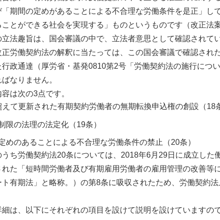
び「期間の定めがあることによる不合理な労働条件を是正」し
ることができる社会を実現する」ものというものです（改正法
の立法趣旨は、国会審議の中で、立法者意思として確認されて
改正労働契約法の解釈に当たっては、この国会審議で確認され
行政通達（厚労省・基発0810第2号「労働契約法の施行につ
ればなりません。
内容は次の3点です。
超えて更新された有期契約労働者の無期転換申込権の創設（18
制限の法理の法定化（19条）
定めのあることによる不合理な労働条件の禁止（20条）
うち労働契約法20条については、2018年6月29日に成立し
された「短時間労働者及び有期雇用労働者の雇用管理の改善等
ート有期法」と略称。）の第8条に吸収されたため、労働契約法
詳細は、以下にそれぞれの項目を設けて説明を設けていますの