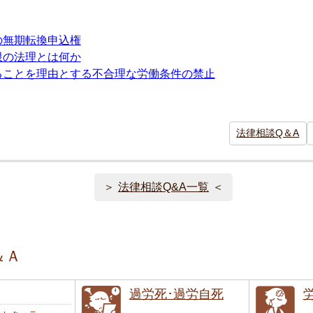
：
の無期転換申込権
限の法理とは何か
ることを理由とする不合理な労働条件の禁止
法律相談Q＆A
法律相談Q&A一覧
＆Ａ
過労死･過労自死