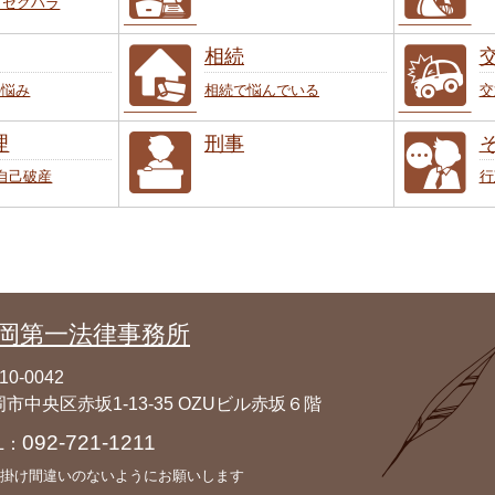
･セクハラ
相続
の悩み
相続で悩んでいる
交
理
刑事
自己破産
行
岡第一法律事務所
10-0042
市中央区赤坂1-13-35 OZUビル赤坂６階
092-721-1211
L：
掛け間違いのないようにお願いします