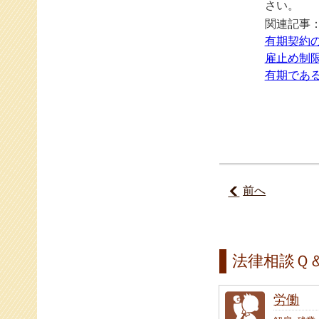
さい。
関連記事
有期契約
雇止め制
有期であ
前へ
法律相談Ｑ
労働