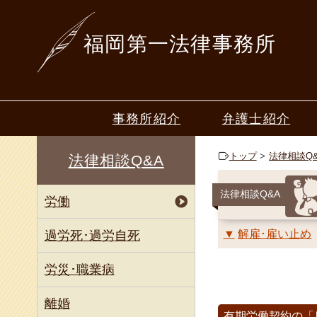
福岡第一法律事務所
事務所紹介
弁護士紹介
ごあいさつ
山本 一行
トップ
法律相談Q
法律相談Q&A
50年間の歩み
梶原 恒夫
法律相談Q&A
労働
深堀 寿美
中山 篤志
解雇･雇い止め
過労死･過労自死
毛利 倫
労災･職業病
星野 圭
離婚
有期労働契約の「