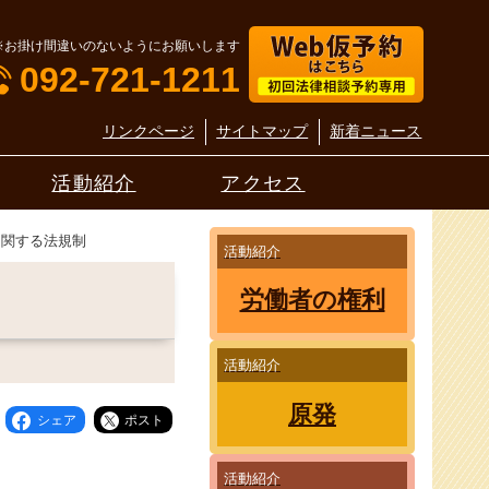
※お掛け間違いのないようにお願いします
092-721-1211
リンクページ
サイトマップ
新着ニュース
活動紹介
アクセス
に関する法規制
活動紹介
労働者の権利
活動紹介
原発
シェア
ポスト
活動紹介