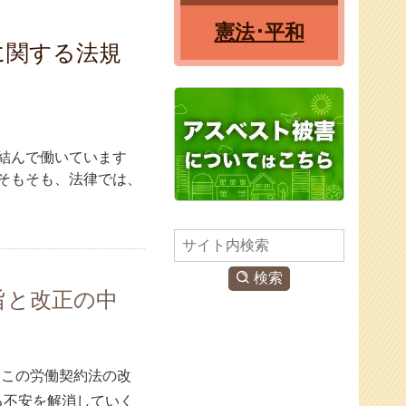
憲法･平和
に関する法規
結んで働いています
そもそも、法律では、
検
索
検索
旨と改正の中
。この労働契約法の改
る不安を解消していく