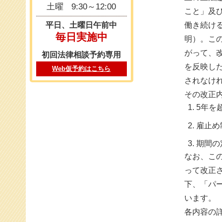
土曜
9:30～12:00
こと」及
働き続け
平日、土曜日午前中
毎日実施中
明）。こ
がって、
初回法律相談予約専用
を反映した
Web仮予約はこちら
されなけ
その改正
5年を
雇止め
期間の
なお、この
って改正
下、「パ
います。
各内容の