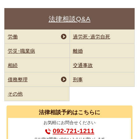
法律相談Q&A
労働
過労死･過労自死
労災･職業病
離婚
相続
交通事故
債務整理
刑事
その他
法律相談
予約はこちらに
お気軽に
お問合せください
092-721-1211
※お掛け間違いのないようにお願いします