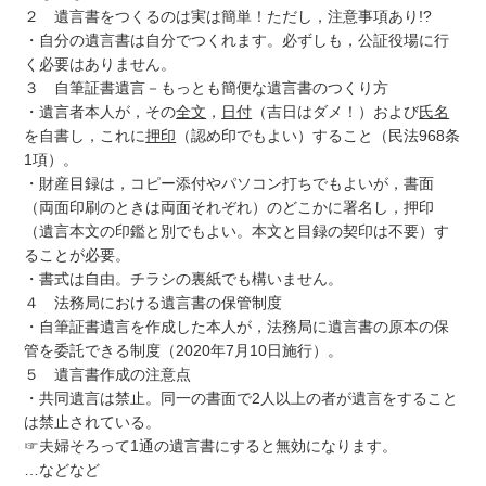
２ 遺言書をつくるのは実は簡単！ただし，注意事項あり!?
・自分の遺言書は自分でつくれます。必ずしも，公証役場に行
く必要はありません。
３ 自筆証書遺言－もっとも簡便な遺言書のつくり方
・遺言者本人が，その
全文
，
日付
（吉日はダメ！）および
氏名
を自書し，これに
押印
（認め印でもよい）すること（民法968条
1項）。
・財産目録は，コピー添付やパソコン打ちでもよいが，書面
（両面印刷のときは両面それぞれ）のどこかに署名し，押印
（遺言本文の印鑑と別でもよい。本文と目録の契印は不要）す
ることが必要。
・書式は自由。チラシの裏紙でも構いません。
４ 法務局における遺言書の保管制度
・自筆証書遺言を作成した本人が，法務局に遺言書の原本の保
管を委託できる制度（2020年7月10日施行）。
５ 遺言書作成の注意点
・共同遺言は禁止。同一の書面で2人以上の者が遺言をすること
は禁止されている。
☞夫婦そろって1通の遺言書にすると無効になります。
…などなど