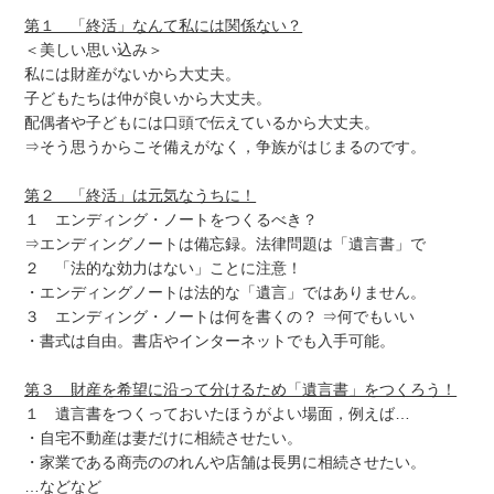
第１ 「終活」なんて私には関係ない？
＜美しい思い込み＞
私には財産がないから大丈夫。
子どもたちは仲が良いから大丈夫。
配偶者や子どもには口頭で伝えているから大丈夫。
⇒そう思うからこそ備えがなく，争族がはじまるのです。
第２ 「終活」は元気なうちに！
１ エンディング・ノートをつくるべき？
⇒エンディングノートは備忘録。法律問題は「遺言書」で
２ 「法的な効力はない」ことに注意！
・エンディングノートは法的な「遺言」ではありません。
３ エンディング・ノートは何を書くの？ ⇒何でもいい
・書式は自由。書店やインターネットでも入手可能。
第３ 財産を希望に沿って分けるため「遺言書」をつくろう！
１ 遺言書をつくっておいたほうがよい場面，例えば…
・自宅不動産は妻だけに相続させたい。
・家業である商売ののれんや店舗は長男に相続させたい。
…などなど