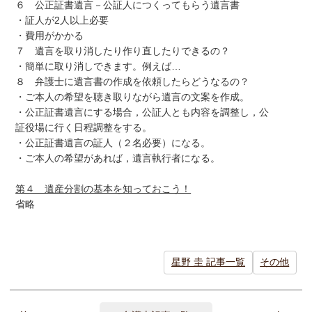
６ 公正証書遺言－公証人につくってもらう遺言書
・証人が2人以上必要
・費用がかかる
７ 遺言を取り消したり作り直したりできるの？
・簡単に取り消しできます。例えば…
８ 弁護士に遺言書の作成を依頼したらどうなるの？
・ご本人の希望を聴き取りながら遺言の文案を作成。
・公正証書遺言にする場合，公証人とも内容を調整し，公
証役場に行く日程調整をする。
・公正証書遺言の証人（２名必要）になる。
・ご本人の希望があれば，遺言執行者になる。
第４ 遺産分割の基本を知っておこう！
省略
星野 圭 記事一覧
その他