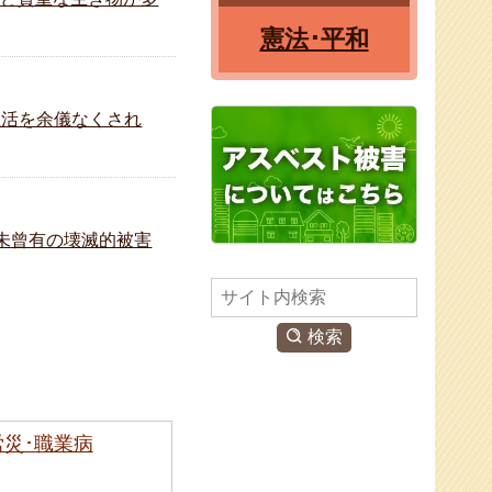
憲法･平和
生活を余儀なくされ
な未曾有の壊滅的被害
検
索
検索
労災･職業病