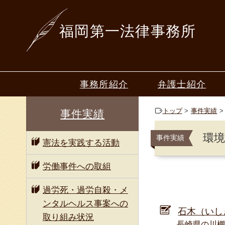
福岡第一法律事務所
事務所紹介
弁護士紹介
ごあいさつ
山本 一行
トップ
事件実績
事件実績
50年間の歩み
梶原 恒夫
環
事件実績
憲法を実践する活動
深堀 寿美
中山 篤志
労働事件への取組
毛利 倫
過労死・過労自殺・メ
ンタルヘルス事案への
星野 圭
石木（いし
取り組み状況
長崎県の川