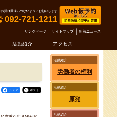
※お掛け間違いのないようにお願いします
092-721-1211
リンクページ
サイトマップ
新着ニュース
活動紹介
アクセス
活動紹介
労働者の権利
活動紹介
シェア
ポスト
原発
活動紹介
など貴重な生き物が多