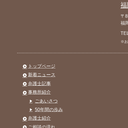
福
〒8
福岡
TE
※お
トップページ
新着ニュース
弁護士記事
事務所紹介
ごあいさつ
50年間の歩み
弁護士紹介
ご相談の流れ