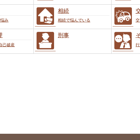
相続
の悩み
相続で悩んでいる
交
理
刑事
自己破産
行