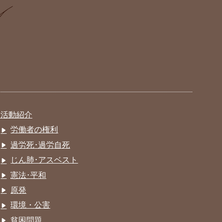
活動紹介
労働者の権利
過労死･過労自死
じん肺･アスベスト
憲法･平和
原発
環境・公害
貧困問題