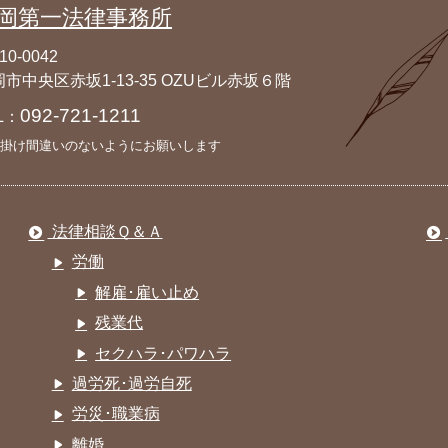
岡第一法律事務所
10-0042
市中央区赤坂1-13-35 OZUビル赤坂６階
092-721-1211
L：
掛け間違いのないようにお願いします
法律相談Ｑ＆Ａ
労働
解雇･雇い止め
残業代
セクハラ･パワハラ
過労死･過労自死
労災･職業病
離婚