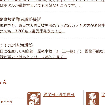
はホタルが乱舞するとても素敵なところです。...
発事故避難者訴訟提訴
後、現在でも、東日本大震災被災者のうち約28万人もの方が避難
でも、3,200名（復興庁発表による...
う！九州玄海訴訟
月11日に発生した福島第一原発事故（3・11事故）は、回復不能
我が国史上はもとより、世界的に見て...
＆Ａ
過労死･過労自死
･セクハラ