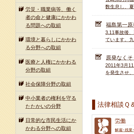
國府 朋江
数生息し、夏
労災・職業病等、働く
河西 龍介
者の命と健康にかかわ
福島第一原
る問題への取組
3.11事故
環境と暮らしにかかわ
ています。九州
る分野への取組
原発なくそ
医療と人権にかかわる
2011年3
分野の取組
を発生させ、
社会保障分野の取組
中小業者の権利を守る
法律相談Ｑ
たたかいの分野
日常的な市民生活にか
労働
かわる分野への取組
解雇･残業