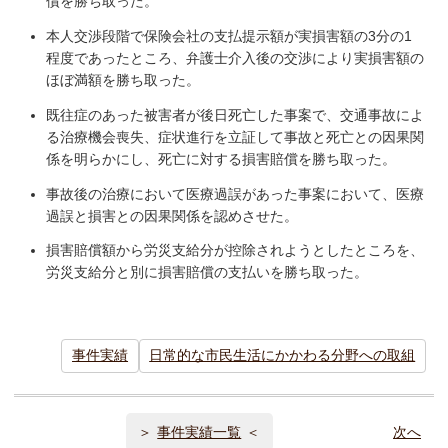
償を勝ち取った。
本人交渉段階で保険会社の支払提示額が実損害額の3分の1
程度であったところ、弁護士介入後の交渉により実損害額の
ほぼ満額を勝ち取った。
既往症のあった被害者が後日死亡した事案で、交通事故によ
る治療機会喪失、症状進行を立証して事故と死亡との因果関
係を明らかにし、死亡に対する損害賠償を勝ち取った。
事故後の治療において医療過誤があった事案において、医療
過誤と損害との因果関係を認めさせた。
損害賠償額から労災支給分が控除されようとしたところを、
労災支給分と別に損害賠償の支払いを勝ち取った。
事件実績
日常的な市民生活にかかわる分野への取組
事件実績一覧
次へ