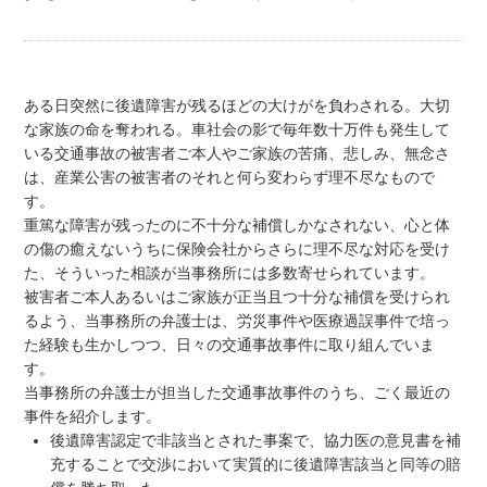
ある日突然に後遺障害が残るほどの大けがを負わされる。大切
な家族の命を奪われる。車社会の影で毎年数十万件も発生して
いる交通事故の被害者ご本人やご家族の苦痛、悲しみ、無念さ
は、産業公害の被害者のそれと何ら変わらず理不尽なもので
す。
重篤な障害が残ったのに不十分な補償しかなされない、心と体
の傷の癒えないうちに保険会社からさらに理不尽な対応を受け
た、そういった相談が当事務所には多数寄せられています。
被害者ご本人あるいはご家族が正当且つ十分な補償を受けられ
るよう、当事務所の弁護士は、労災事件や医療過誤事件で培っ
た経験も生かしつつ、日々の交通事故事件に取り組んでいま
す。
当事務所の弁護士が担当した交通事故事件のうち、ごく最近の
事件を紹介します。
後遺障害認定で非該当とされた事案で、協力医の意見書を補
充することで交渉において実質的に後遺障害該当と同等の賠