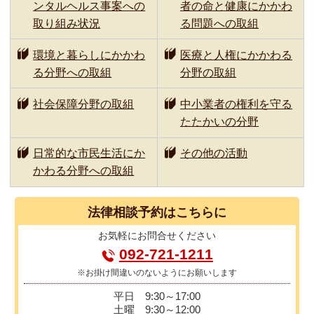
ンタルヘルス事案への
者の命と健康にかかわ
取り組み状況
る問題への取組
環境と暮らしにかかわ
医療と人権にかかわる
る分野への取組
分野の取組
社会保障分野の取組
中小業者の権利を守る
たたかいの分野
日常的な市民生活にか
その他の活動
かわる分野への取組
法律相談
予約はこちらに
お気軽に
お問合せください
092-721-1211
※お掛け間違いのないようにお願いします
平日
9:30～17:00
土曜
9:30～12:00