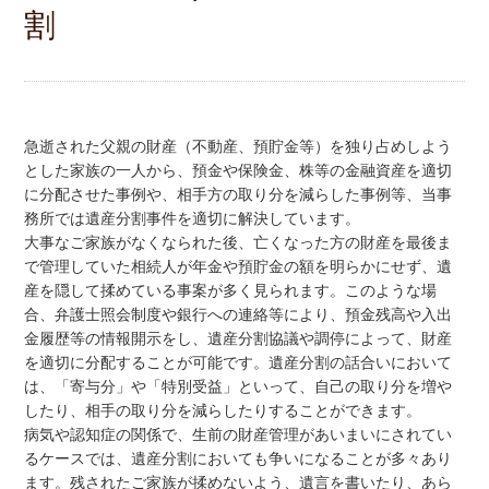
割
急逝された父親の財産（不動産、預貯金等）を独り占めしよう
とした家族の一人から、預金や保険金、株等の金融資産を適切
に分配させた事例や、相手方の取り分を減らした事例等、当事
務所では遺産分割事件を適切に解決しています。
大事なご家族がなくなられた後、亡くなった方の財産を最後ま
で管理していた相続人が年金や預貯金の額を明らかにせず、遺
産を隠して揉めている事案が多く見られます。このような場
合、弁護士照会制度や銀行への連絡等により、預金残高や入出
金履歴等の情報開示をし、遺産分割協議や調停によって、財産
を適切に分配することが可能です。遺産分割の話合いにおいて
は、「寄与分」や「特別受益」といって、自己の取り分を増や
したり、相手の取り分を減らしたりすることができます。
病気や認知症の関係で、生前の財産管理があいまいにされてい
るケースでは、遺産分割においても争いになることが多々あり
ます。残されたご家族が揉めないよう、遺言を書いたり、あら