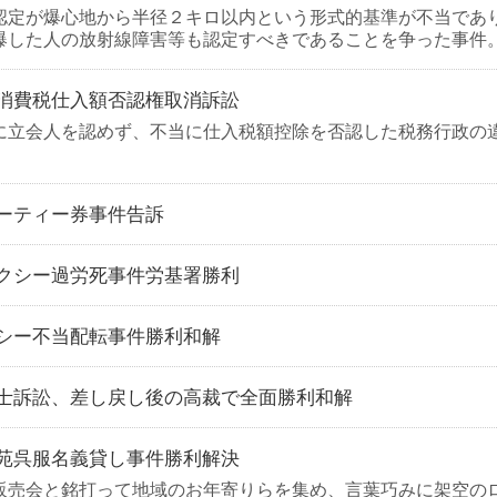
認定が爆心地から半径２キロ以内という形式的基準が不当であり、
爆した人の放射線障害等も認定すべきであることを争った事件
消費税仕入額否認権取消訴訟
に立会人を認めず、不当に仕入税額控除を否認した税務行政の
ーティー券事件告訴
クシー過労死事件労基署勝利
シー不当配転事件勝利和解
士訴訟、差し戻し後の高裁で全面勝利和解
苑呉服名義貸し事件勝利解決
販売会と銘打って地域のお年寄りらを集め、言葉巧みに架空の