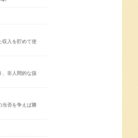
た収入を貯めて使
り、非人間的な扱
の当否を争えば勝