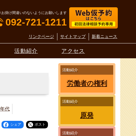
※お掛け間違いのないようにお願いします
092-721-1211
リンクページ
サイトマップ
新着ニュース
活動紹介
アクセス
活動紹介
労働者の権利
活動紹介
0年代
原発
シェア
ポスト
活動紹介