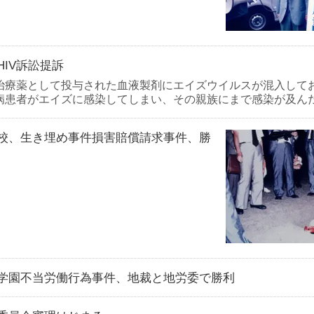
HIV訴訟提訴
治療薬として投与された血液製剤にエイズウイルスが混入して
病患者がエイズに感染してしまい、その親族にまで感染が及ん
校、生き埋め事件損害賠償請求事件、勝
学園不当労働行為事件、地裁と地労委で勝利