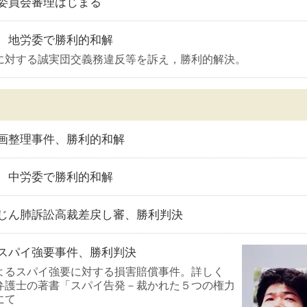
委員会審理はじまる
組、地労委で勝利的和解
に対する誠実団交義務違反等を訴え，勝利的解決。
画整理事件、勝利的和解
組、中労委で勝利的和解
じん肺訴訟高裁差戻し審、勝利判決
スパイ強要事件、勝利判決
よるスパイ強要に対する損害賠償事件。詳しく
弁護士の著書「スパイ告発－裁かれた５つの権力
にて