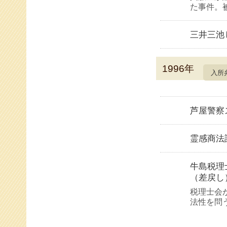
た事件。
三井三池
1996年
入所
芦屋警察
霊感商法
牛島税理
（差戻し
税理士会
法性を問