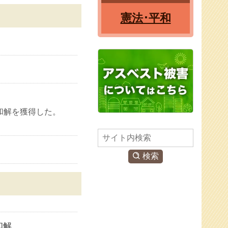
憲法･平和
和解を獲得した。
検
索
検索
和解