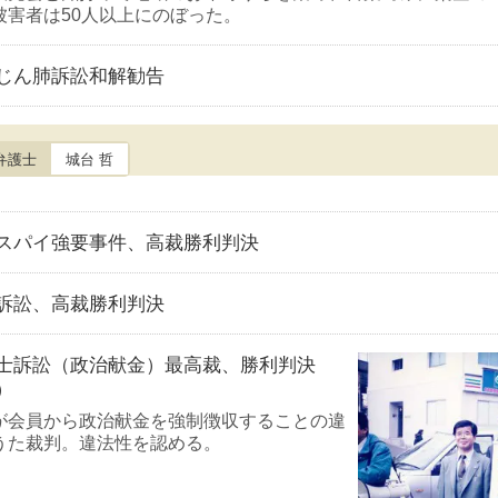
被害者は50人以上にのぼった。
じん肺訴訟和解勧告
弁護士
城台 哲
スパイ強要事件、高裁勝利判決
訴訟、高裁勝利判決
士訴訟（政治献金）最高裁、勝利判決
）
が会員から政治献金を強制徴収することの違
うた裁判。違法性を認める。