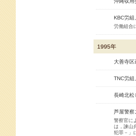
沖縄収用
KBC労
労働組合
1995年
大善寺区
TNC労
長崎北松
芦屋警察
警察官に
は，諫山
犯罪－」