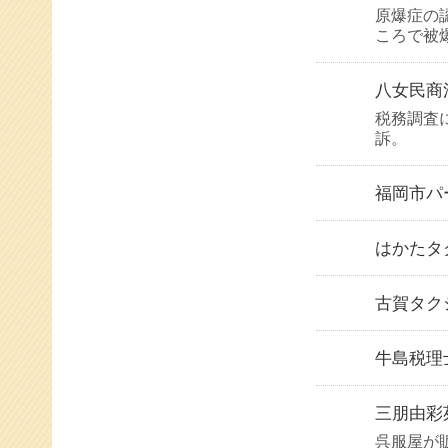
原爆症の
ころで被
八女民商
税務調査
訴。
福岡市パ
はかたタ
古賀タク
牛島税理
三朋由彩
呉服屋が