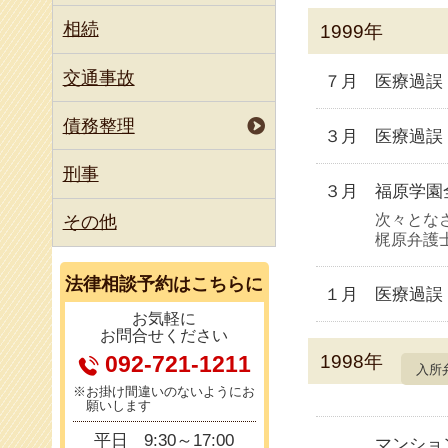
國府 朋江
相続
1999年
河西 龍介
交通事故
７月
医療過誤
債務整理
３月
医療過誤
刑事
３月
福原学園
次々とな
その他
梶原弁護
法律相談
予約はこちらに
１月
医療過誤
お気軽に
お問合せください
1998年
092-721-1211
入所
※お掛け間違いのないようにお
願いします
平日
9:30～17:00
マンショ