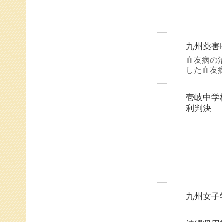
九州薬害
血友病の
した血友
壱岐中学
利判決
九州女子