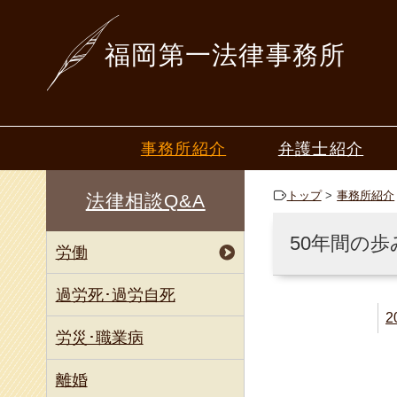
福岡第一法律事務所
事務所紹介
弁護士紹介
ごあいさつ
山本 一行
トップ
事務所紹介
法律相談Q&A
50年間の歩み
梶原 恒夫
50年間の歩
労働
深堀 寿美
中山 篤志
過労死･過労自死
2
毛利 倫
労災･職業病
星野 圭
離婚