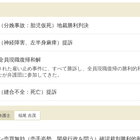
（分娩事故：胎児仮死）地裁勝利判決
（神経障害、左半身麻痺）提訴
全員現職復帰和解
された雇い止め事件に、すべて勝訴し、全員現職復帰の勝利的
士が弁護団に参加してきた。
（縫合不全：死亡）提訴
弁護士
稲尾 吉茂
ン売買無効（売手姿勢、開発行政を問う）確認裁判勝利的