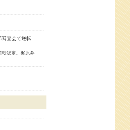
部審査会で逆転
逆転認定。梶原弁