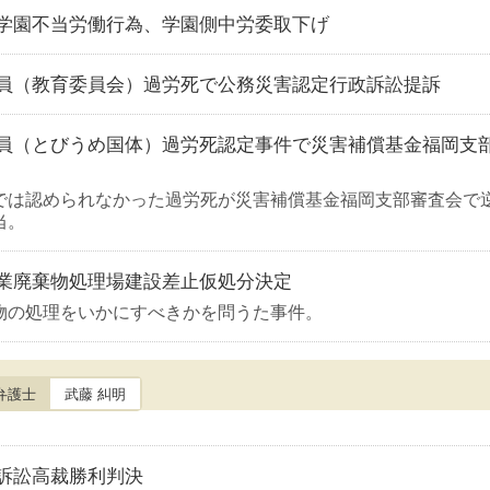
学園不当労働行為、学園側中労委取下げ
員（教育委員会）過労死で公務災害認定行政訴訟提訴
員（とびうめ国体）過労死認定事件で災害補償基金福岡支
では認められなかった過労死が災害補償基金福岡支部審査会で
当。
業廃棄物処理場建設差止仮処分決定
物の処理をいかにすべきかを問うた事件。
弁護士
武藤 糾明
訴訟高裁勝利判決